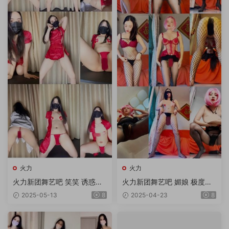
火力
火力
火力新团舞艺吧 笑笑 诱惑顶
火力新团舞艺吧 媚娘 极度诱
胯热舞 第9期 5V
惑顶胯热舞 第30期 10V/1.75
2025-05-13
8
2025-04-23
8
G