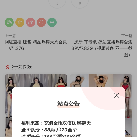
1
0
上一篇
下一篇
网红直播 熙酱 精品热舞大秀合集
虎牙|车老板 擦边直播热舞合集
11V/1.37G
39V/7.83G（视频过多 不一一截
图）
猜你喜欢
站点公告
福利来袭：充值金币双倍送 嗨翻天
金币积分：88到手120金币
金币积分：188到手300金币