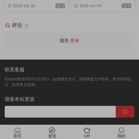
惑顶胯热舞 第37期 10V/1.6G
惑顶胯热舞 第34期 10V/1.78
2025-04-20
8
2025-04-15
8
G
评论
0
请先
登录
联系客服
初色QQ粉丝群543222824（如需微信支付，或有网盘文件损坏，账号密码忘
记，联系售后客服）
搜索本站资源
版权归初色映像所有
首页
发现
VIP
我的