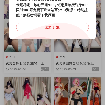
长期稳定，放心开通VIP，钜惠周年庆终身VIP
限时188可免费下载全站百分99资源！
特别提
醒：解压密码看下载界面
立即开通
火力
火力
火力艺舞吧 笑笑(推特千金）
火力新团舞艺吧 笑笑 极度诱
顶臀摇摆极度诱惑顶胯热舞 4
惑顶胯热舞 第38期 10V/1.92
2026-02-07
15
2025-05-21
8
0V 3.6G
G