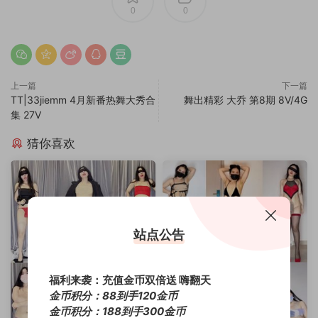
0
0
上一篇
下一篇
TT|33jiemm 4月新番热舞大秀合
舞出精彩 大乔 第8期 8V/4G
集 27V
猜你喜欢
站点公告
福利来袭：充值金币双倍送 嗨翻天
金币积分：88到手120金币
金币积分：188到手300金币