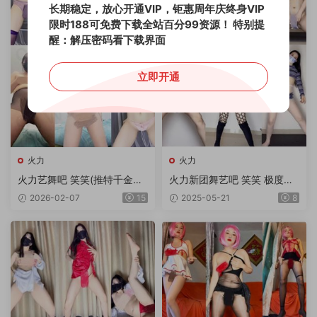
长期稳定，放心开通VIP，钜惠周年庆终身VIP
限时188可免费下载全站百分99资源！
特别提
醒：解压密码看下载界面
立即开通
火力
火力
火力艺舞吧 笑笑(推特千金）
火力新团舞艺吧 笑笑 极度诱
顶臀摇摆极度诱惑顶胯热舞 4
惑顶胯热舞 第38期 10V/1.92
2026-02-07
15
2025-05-21
8
0V 3.6G
G