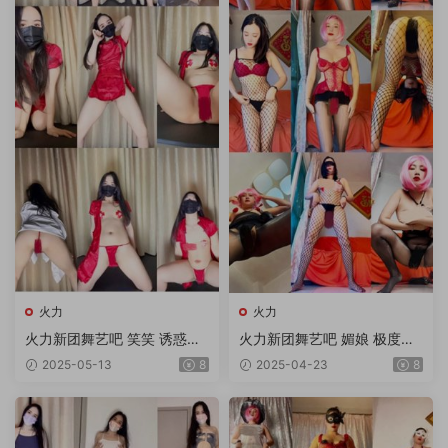
火力
火力
火力新团舞艺吧 笑笑 诱惑顶
火力新团舞艺吧 媚娘 极度诱
胯热舞 第9期 5V
惑顶胯热舞 第30期 10V/1.75
2025-05-13
8
2025-04-23
8
G