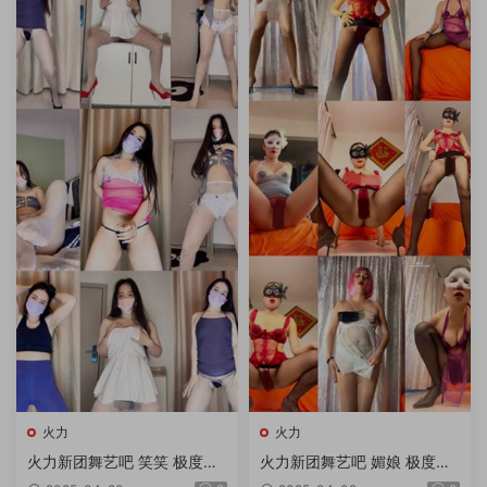
火力
火力
火力新团舞艺吧 笑笑 极度诱
火力新团舞艺吧 媚娘 极度诱
惑顶胯热舞 第37期 10V/1.6G
惑顶胯热舞 第28期 10V/1.65