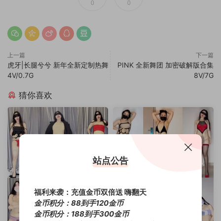
0
0
上一篇
下一篇
虎牙|长腿兮兮 新年全新定制热舞
PINK 全新舞团 加密破解版合集
4V/0.7G
8V/7G
猜你喜欢
站点公告
福利来袭：充值金币双倍送 嗨翻天
金币积分：88到手120金币
金币积分：188到手300金币