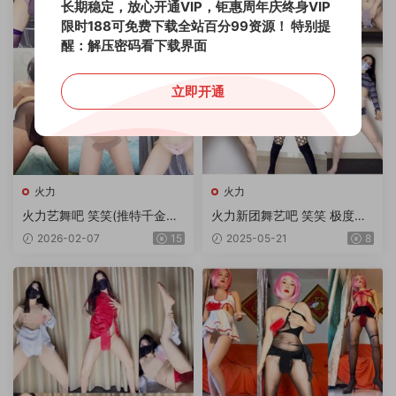
长期稳定，放心开通VIP，钜惠周年庆终身VIP
限时188可免费下载全站百分99资源！
特别提
醒：解压密码看下载界面
立即开通
火力
火力
火力艺舞吧 笑笑(推特千金）
火力新团舞艺吧 笑笑 极度诱
顶臀摇摆极度诱惑顶胯热舞 4
惑顶胯热舞 第38期 10V/1.92
2026-02-07
15
2025-05-21
8
0V 3.6G
G