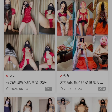
火力
火力
火力新团舞艺吧 笑笑 诱惑顶
火力新团舞艺吧 媚娘 极度诱
胯热舞 第9期 5V
惑顶胯热舞 第30期 10V/1.75
2025-05-13
8
2025-04-23
8
G