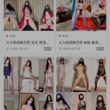
火力
火力
火力新团舞艺吧 笑笑 诱惑顶
火力新团舞艺吧 媚娘 极度诱
胯热舞 第9期 5V
惑顶胯热舞 第30期 10V/1.75
2025-05-13
8
2025-04-23
8
G