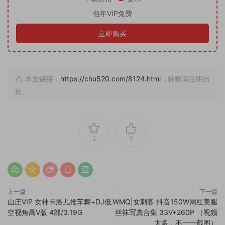
包年VIP免费
立即购买
本文链接：
https://chu520.com/8124.html
，转载请注明出
处。
1
0
上一篇
下一篇
山庄VIP 女神卡洛儿推车舞+DJ低
WMQ|女刺客 抖音150W网红美腿
空视角高V版 4部/3.19G
丝袜写真合集 33V+260P （视频
太多，不一一截图）