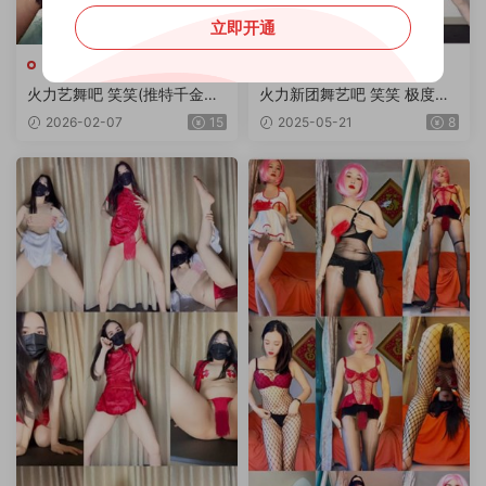
立即开通
火力
火力
火力艺舞吧 笑笑(推特千金）
火力新团舞艺吧 笑笑 极度诱
顶臀摇摆极度诱惑顶胯热舞 4
惑顶胯热舞 第38期 10V/1.92
2026-02-07
15
2025-05-21
8
0V 3.6G
G