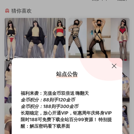
猜你喜欢
站点公告
福利来袭：充值金币双倍送 嗨翻天
金币积分：88到手120金币
金币积分：188到手300金币
长期稳定，放心开通VIP，钜惠周年庆终身VIP
限时188可免费下载全站百分99资源！
特别提
醒：解压密码看下载界面