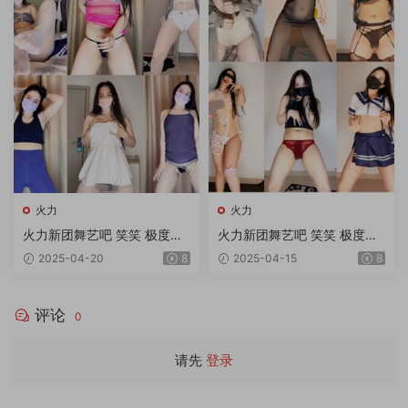
火力
火力
火力新团舞艺吧 笑笑 极度诱
火力新团舞艺吧 笑笑 极度诱
惑顶胯热舞 第37期 10V/1.6G
惑顶胯热舞 第34期 10V/1.78
2025-04-20
8
2025-04-15
8
G
评论
0
请先
登录