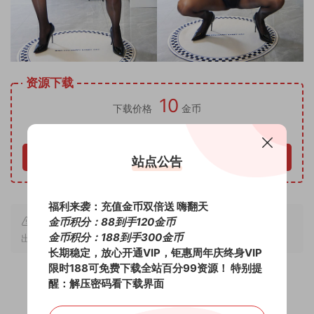
资源下载
10
下载价格
金币
包年VIP免费
立即购买
站点公告
福利来袭：充值金币双倍送 嗨翻天
本文链接：
https://chu520.com/7980.html
，转载请注明
金币积分：88到手120金币
金币积分：188到手300金币
出处。
长期稳定，放心开通VIP，钜惠周年庆终身VIP
限时188可免费下载全站百分99资源！
特别提
醒：解压密码看下载界面
2
0