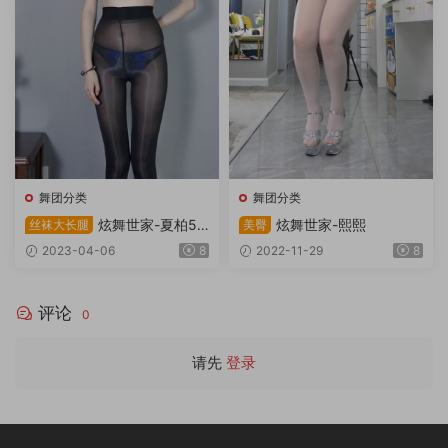
舞团分类
舞团分类
炫舞世家-夏柏55
炫舞世家-熙熙
丝袜大长腿
美臀
期7v1.60g
2023-04-06
8
2022-11-29
8
评论
0
请先
登录