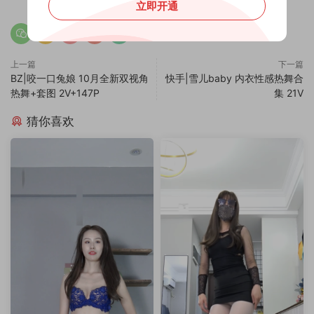
立即开通
上一篇
下一篇
BZ|咬一口兔娘 10月全新双视角
快手|雪儿baby 内衣性感热舞合
热舞+套图 2V+147P
集 21V
猜你喜欢