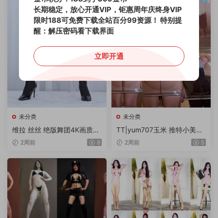
长期稳定，放心开通VIP，钜惠周年庆终身VIP
限时188可免费下载全站百分99资源！
特别提
醒：解压密码看下载界面
立即开通
未分类
未分类
维拉 丝丝 绝版舞团4K画质流
TT|yum707玉米 推特小美女
出专版 18V/10G
世界杯主题-2-乖男孩会得到
2周前
8
2周前
5
奖励 1V