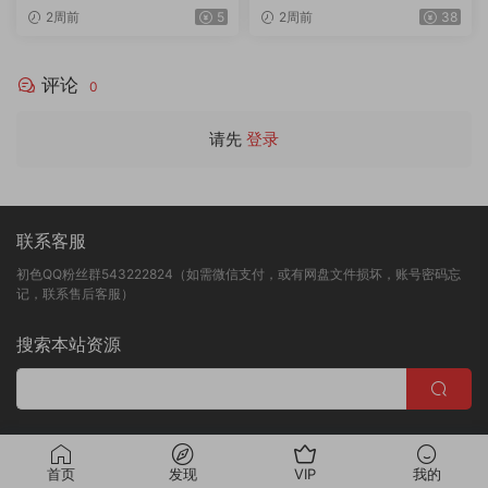
出版合集 第20260716期 6V/
画质独家破解专版 第2期 20
2周前
5
2周前
38
1.71G
V/12.3G/4K
评论
0
请先
登录
联系客服
初色QQ粉丝群543222824（如需微信支付，或有网盘文件损坏，账号密码忘
记，联系售后客服）
搜索本站资源
版权归初色映像所有
首页
发现
VIP
我的