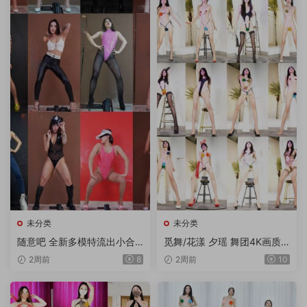
未分类
未分类
随意吧 全新多模特流出小合
觅舞/花漾 夕瑶 舞团4K画质
集 12V/1.75G
多角度流出版 3期 15V/9.85
2周前
8
2周前
10
G