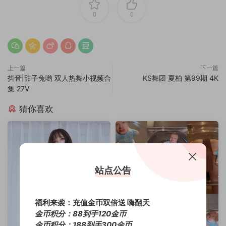
0
0
上一篇
下一篇
抖音|甜子兔哟 双人热舞小视频合
KS舞团 夏柏 第99期 4K
集 27V
猜你喜欢
站点公告
福利来袭：充值金币双倍送 嗨翻天
金币积分：88到手120金币
金币积分：188到手300金币