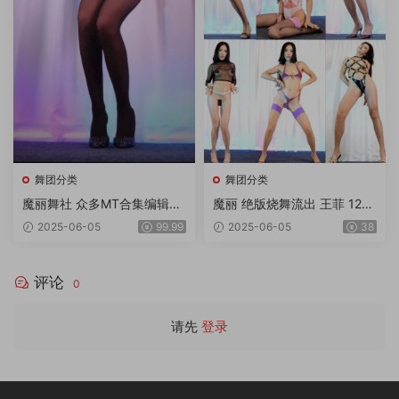
舞团分类
舞团分类
魔丽舞社 众多MT合集编辑版
魔丽 绝版烧舞流出 王菲 12期
2期 奶丝超大奶等等 一期顶五
11V4K
2025-06-05
99.99
2025-06-05
38
期 绝对超值 33v 11gb
评论
0
请先
登录