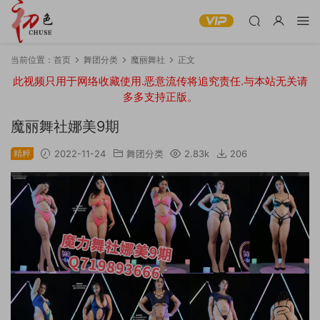
当前位置：
首页
舞团分类
魔丽舞社
正文
此视频只用于网络收藏使用.恶意流传将追究责任.与本站无关请
多多支持正版。
魔丽舞社娜美9期
精粹
2022-11-24
舞团分类
2.83k
206