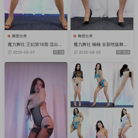
舞团分类
舞团分类
魔力舞社 王妃第18期 流出版
魔力舞社 楠楠 全新绝版舞团
18V
超清4K画质双角度专版 第11
2025-06-07
28
2025-06-05
19.9
期 12V/3.8G