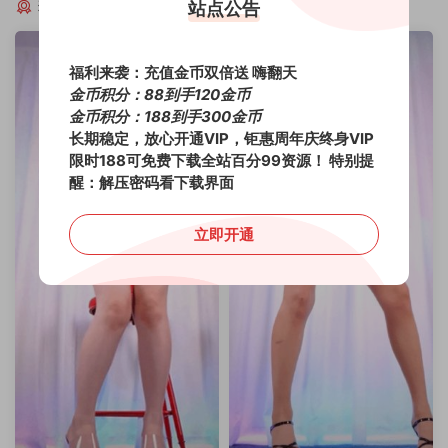
猜你喜欢
站点公告
福利来袭：充值金币双倍送 嗨翻天
金币积分：88到手120金币
金币积分：188到手300金币
长期稳定，放心开通VIP，钜惠周年庆终身VIP
限时188可免费下载全站百分99资源！
特别提
醒：解压密码看下载界面
立即开通