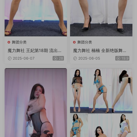
舞团分类
舞团分类
魔力舞社 王妃第18期 流出版
魔力舞社 楠楠 全新绝版舞团
18V
超清4K画质双角度专版 第11
2025-06-07
28
2025-06-05
19.9
期 12V/3.8G