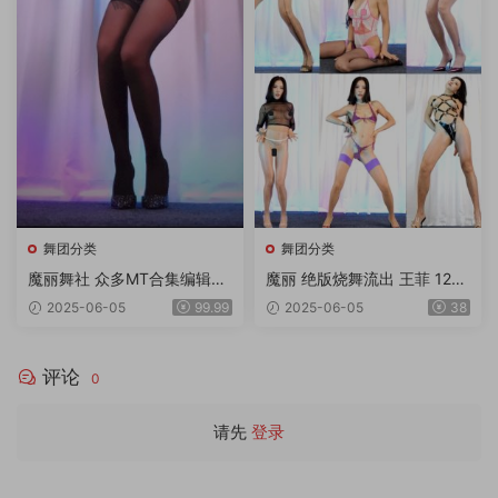
舞团分类
舞团分类
魔丽舞社 众多MT合集编辑版
魔丽 绝版烧舞流出 王菲 12期
2期 奶丝超大奶等等 一期顶五
11V4K
2025-06-05
99.99
2025-06-05
38
期 绝对超值 33v 11gb
评论
0
请先
登录