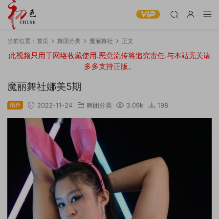
当前位置：
首页
舞团分类
魔丽舞社
正文
此视频只用于网络收藏使用.恶意流传将追究责任.与本站无关请
多多支持正版。
魔丽舞社娜美5期
精粹
2022-11-24
舞团分类
3.09k
198