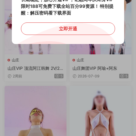
限时188可免费下载全站百分99资源！
特别提
醒：解压密码看下载界面
立即开通
山庄
山庄
山庄VIP 顶流阿江韩舞 2V/2.0
山庄舞团VIP 阿瑜+阿东
9G/4K
2周前
5
2026-07-09
5