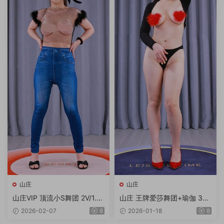
山庄
山庄
山庄VIP 顶流小S舞团 2V/1.7
山庄 王牌爱莎舞团+瑜伽 3V
3G/4K
2.44G
2026-02-07
8
2026-01-18
8