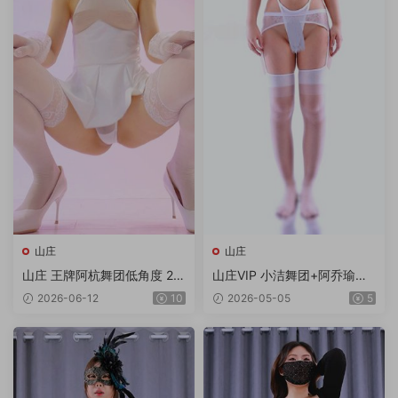
山庄
山庄
山庄 王牌阿杭舞团低角度 2V/
山庄VIP 小洁舞团+阿乔瑜伽
1.92G
合集 6V/6.99G/4K
2026-06-12
10
2026-05-05
5