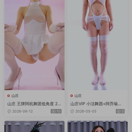
山庄
山庄
山庄 王牌阿杭舞团低角度 2V/
山庄VIP 小洁舞团+阿乔瑜伽
1.92G
合集 6V/6.99G/4K
2026-06-12
10
2026-05-05
5