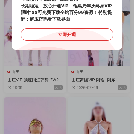
长期稳定，放心开通VIP，钜惠周年庆终身VIP
限时188可免费下载全站百分99资源！
特别提
醒：解压密码看下载界面
立即开通
山庄
山庄
山庄VIP 顶流阿江韩舞 2V/2.0
山庄舞团VIP 阿瑜+阿东
9G/4K
2周前
5
2026-07-09
5