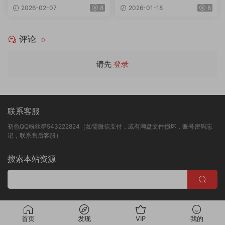
3G/4K
2.44G
2026-02-07
8
2026-01-18
8
评论
0
请先
登录
联系客服
初色QQ粉丝群543222824（如需微信支付，或有网盘文件损坏，账号密码忘
记，联系售后客服）
搜索本站资源
版权归初色映像所有
首页
发现
VIP
我的