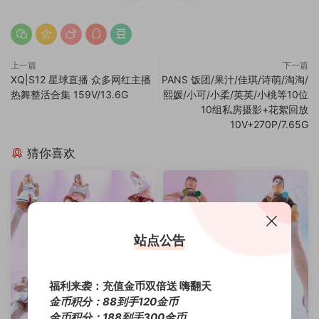
上一篇
下一篇
XQ|S12 星球直播 众多网红主播
PANS 饭团/果汁/佳琪/诗萌/淘淘/
热舞整活合集 159V/13.6G
熙媛/小可/小柔/英英/小桃等10位
10组私房摄影+花絮回放
10V+270P/7.65G
猜你喜欢
站点公告
福利来袭：充值金币双倍送 嗨翻天
金币积分：88到手120金币
金币积分：188到手300金币