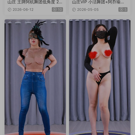
山庄 王牌阿杭舞团低角度 2V/
山庄VIP 小洁舞团+阿乔瑜伽
1.92G
合集 6V/6.99G/4K
2026-06-12
10
2026-05-05
5