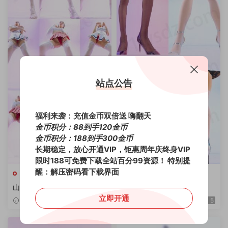
站点公告
福利来袭：充值金币双倍送 嗨翻天
金币积分：88到手120金币
金币积分：188到手300金币
长期稳定，放心开通VIP，钜惠周年庆终身VIP
限时188可免费下载全站百分99资源！
特别提
醒：解压密码看下载界面
山庄
山庄
山庄VIP 顶流阿江韩舞 2V/2.0
山庄舞团VIP 阿瑜+阿东
9G/4K
立即开通
2周前
5
4周前
5