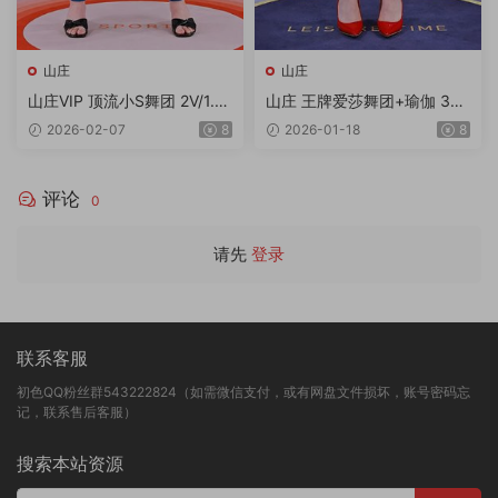
山庄
山庄
山庄VIP 顶流小S舞团 2V/1.7
山庄 王牌爱莎舞团+瑜伽 3V
3G/4K
2.44G
2026-02-07
8
2026-01-18
8
评论
0
请先
登录
联系客服
初色QQ粉丝群543222824（如需微信支付，或有网盘文件损坏，账号密码忘
记，联系售后客服）
搜索本站资源