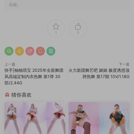
出处。
1
0
上一篇
下一篇
快手|柚柚琪宝 2025年全新舞团
火力新团舞艺吧 媚娘 极度诱惑顶
风高端定制内衣热舞 第1弹 30
胯热舞 第17期 10V/1.18G
部/2.44G
猜你喜欢