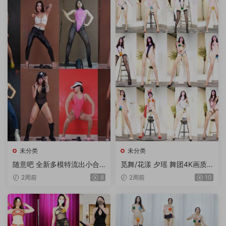
未分类
未分类
随意吧 全新多模特流出小合
觅舞/花漾 夕瑶 舞团4K画质
集 12V/1.75G
多角度流出版 3期 15V/9.85
2周前
8
2周前
10
G