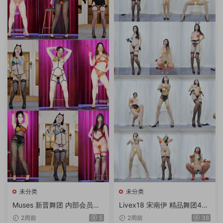
未分类
未分类
Muses 新晋舞团 内部会员流
Livex18 宋南伊 精品舞团4K
出版合集 第20260716期 6V/
画质独家破解专版 第2期 20
2周前
5
2周前
38