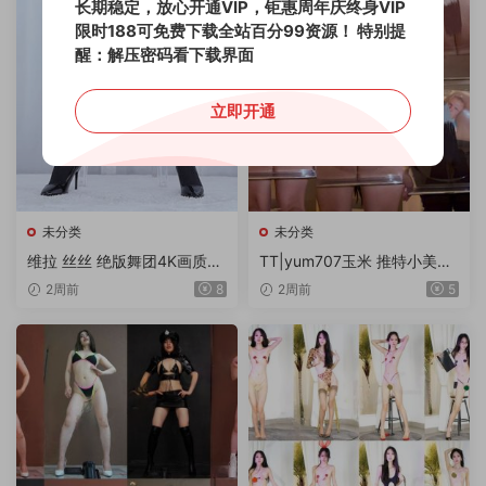
长期稳定，放心开通VIP，钜惠周年庆终身VIP
限时188可免费下载全站百分99资源！
特别提
醒：解压密码看下载界面
立即开通
未分类
未分类
维拉 丝丝 绝版舞团4K画质流
TT|yum707玉米 推特小美女
出专版 18V/10G
世界杯主题-2-乖男孩会得到
2周前
8
2周前
5
奖励 1V