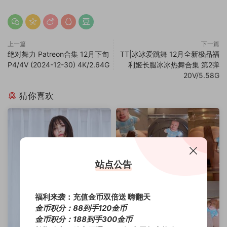
上一篇
下一篇
绝对舞力 Patreon合集 12月下旬
TT|冰冰爱跳舞 12月全新极品福
P4/4V (2024-12-30) 4K/2.64G
利姬长腿冰冰热舞合集 第2弹
20V/5.58G
猜你喜欢
站点公告
福利来袭：充值金币双倍送 嗨翻天
金币积分：88到手120金币
金币积分：188到手300金币