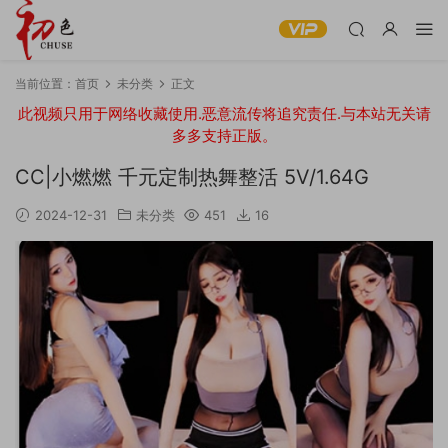
当前位置：
首页
未分类
正文
此视频只用于网络收藏使用.恶意流传将追究责任.与本站无关请
多多支持正版。
CC|小燃燃 千元定制热舞整活 5V/1.64G
2024-12-31
未分类
451
16