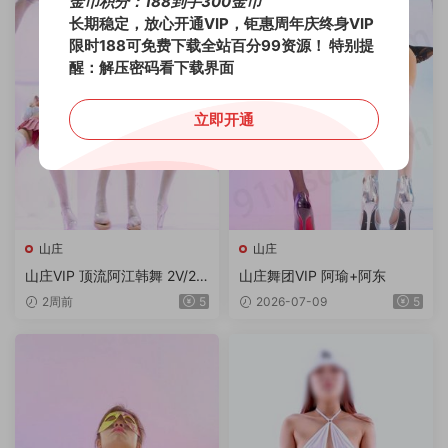
金币积分：188到手300金币
长期稳定，放心开通VIP，钜惠周年庆终身VIP
限时188可免费下载全站百分99资源！
特别提
醒：解压密码看下载界面
立即开通
山庄
山庄
山庄VIP 顶流阿江韩舞 2V/2.0
山庄舞团VIP 阿瑜+阿东
9G/4K
2周前
5
2026-07-09
5