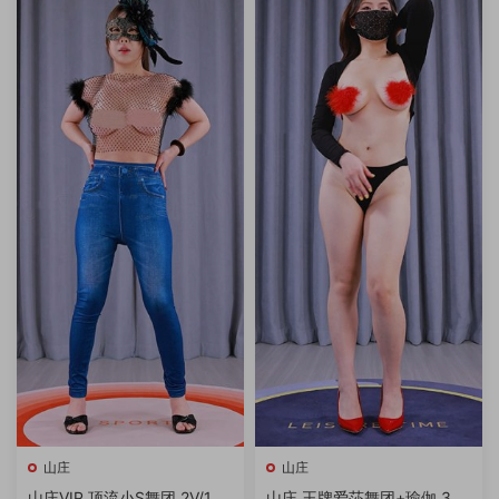
山庄
山庄
山庄VIP 顶流小S舞团 2V/1.7
山庄 王牌爱莎舞团+瑜伽 3V