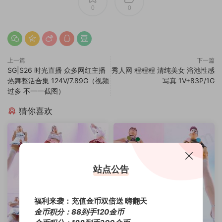
0
0
上一篇
下一篇
SG|S26 时光直播 众多网红主播
秀人网 程程程 清纯美女 浴池性感
热舞整活合集 124V/7.89G（视频
写真 1V+83P/1G
过多 不一一截图）
猜你喜欢
站点公告
福利来袭：充值金币双倍送 嗨翻天
金币积分：88到手120金币