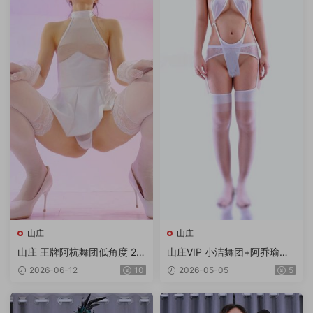
山庄
山庄
山庄 王牌阿杭舞团低角度 2V/
山庄VIP 小洁舞团+阿乔瑜伽
1.92G
合集 6V/6.99G/4K
2026-06-12
10
2026-05-05
5