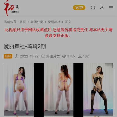
当前位置：
首页
舞团分类
魔丽舞社
正文
此视频只用于网络收藏使用.恶意流传将追究责任.与本站无关请
多多支持正版。
魔丽舞社-琦琦2期
精粹
2022-11-29
舞团分类
1.47k
132