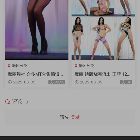
舞团分类
舞团分类
魔丽舞社 众多MT合集编辑版
魔丽 绝版烧舞流出 王菲 12期
2期 奶丝超大奶等等 一期顶五
11V4K
2025-06-05
99.99
2025-06-05
38
期 绝对超值 33v 11gb
评论
0
请先
登录