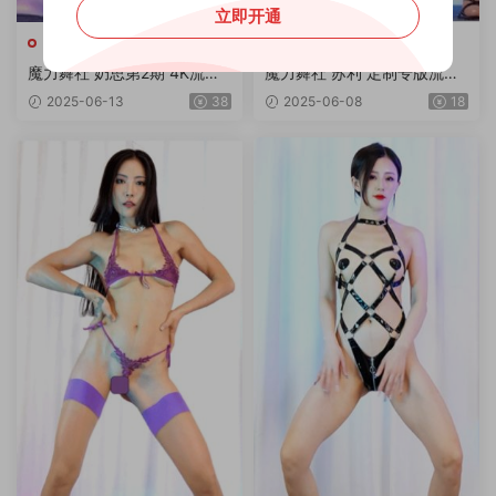
立即开通
舞团分类
舞团分类
魔力舞社 奶思第2期 4K流出
魔力舞社 苏利 定制专版流出
版6V
3V4K
2025-06-13
38
2025-06-08
18