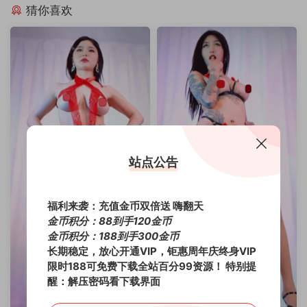
猜你喜欢
站点公告
福利来袭：充值金币双倍送 嗨翻天
金币积分：88到手120金币
金币积分：188到手300金币
长期稳定，放心开通VIP，钜惠周年庆终身VIP
限时188可免费下载全站百分99资源！
特别提
醒：解压密码看下载界面