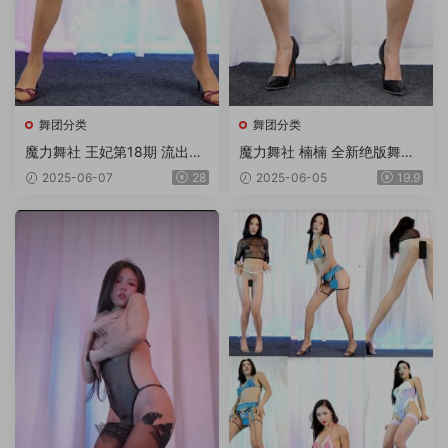
舞团分类
舞团分类
魔力舞社 王妃第18期 流出版
魔力舞社 楠楠 全新绝版舞团
18V
超清4K画质双角度专版 第11
2025-06-07
28
2025-06-05
19.9
期 12V/3.8G