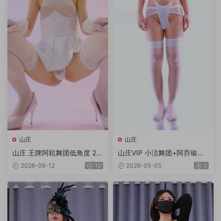
山庄
山庄
山庄 王牌阿杭舞团低角度 2V/
山庄VIP 小洁舞团+阿乔瑜伽
1.92G
合集 6V/6.99G/4K
2026-06-12
10
2026-05-05
5