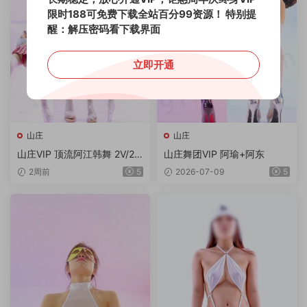
限时188可免费下载全站百分99资源！
特别提
醒：解压密码看下载界面
立即开通
山庄
山庄
山庄VIP 顶流阿江韩舞 2V/2.0
山庄舞团VIP 阿瑜+阿东
9G/4K
2周前
5
2026-07-09
5