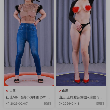
山庄
山庄
山庄VIP 顶流小S舞团 2V/1.7
山庄 王牌爱莎舞团+瑜伽 3V
3G/4K
2.44G
2026-02-07
8
2026-01-18
8