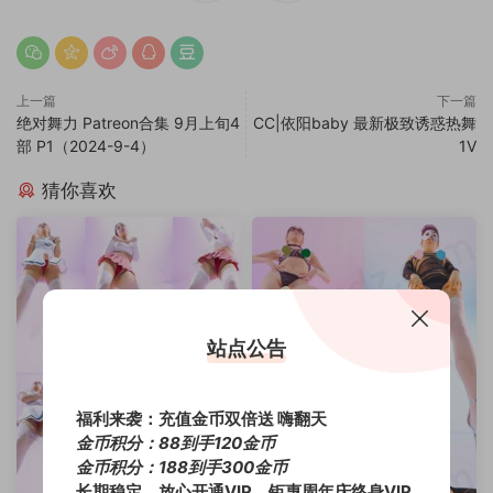
上一篇
下一篇
绝对舞力 Patreon合集 9月上旬4
CC|依阳baby 最新极致诱惑热舞
部 P1（2024-9-4）
1V
猜你喜欢
站点公告
福利来袭：充值金币双倍送 嗨翻天
金币积分：88到手120金币
金币积分：188到手300金币
长期稳定，放心开通VIP，钜惠周年庆终身VIP