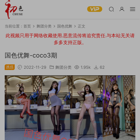
当前位置：
首页
舞团分类
国色优舞
正文
此视频只用于网络收藏使用.恶意流传将追究责任.与本站无关请
多多支持正版。
国色优舞-coco3期
诱惑
2022-11-29
舞团分类
1.95k
62