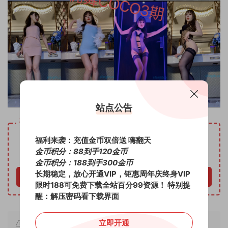
站点公告
资源下载
10
福利来袭：充值金币双倍送 嗨翻天
下载价格
金币
金币积分：88到手120金币
VIP免费
金币积分：188到手300金币
长期稳定，放心开通VIP，钜惠周年庆终身VIP
立即购买
限时188可免费下载全站百分99资源！
特别提
醒：解压密码看下载界面
立即开通
本文链接：
https://chu520.com/720.html
，转载请注明出