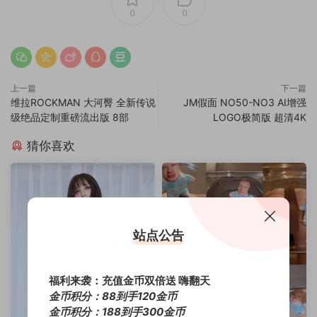
0
0
上一篇
下一篇
维拉ROCKMAN 大河臀 全新传说
JM假面 NO50-NO3 AI增强
级绝品定制重磅流出版 8部
LOGO极简版 超清4K
猜你喜欢
站点公告
福利来袭：充值金币双倍送 嗨翻天
金币积分：88到手120金币
金币积分：188到手300金币