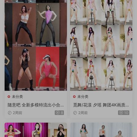
未分类
未分类
随意吧 全新多模特流出小合
觅舞/花漾 夕瑶 舞团4K画质
集 12V/1.75G
多角度流出版 3期 15V/9.85
2周前
8
2周前
10
G