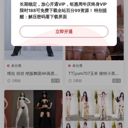
长期稳定，放心开通VIP，钜惠周年庆终身VIP
限时188可免费下载全站百分99资源！
特别提
醒：解压密码看下载界面
立即开通
未分类
未分类
维拉 丝丝 绝版舞团4K画质流
TT|yum707玉米 推特小美女
出专版 18V/10G
世界杯主题-2-乖男孩会得到
2周前
8
2周前
5
奖励 1V