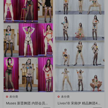
未分类
未分类
Muses 新晋舞团 内部会员流
Livex18 宋南伊 精品舞团4K
出版合集 第20260716期 6V/
画质独家破解专版 第2期 20