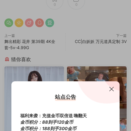
0
0
上一篇
下一篇
舞出精彩 花井 第39期 4K全
CC|白妖妖 万元道具定制 3V
套-5v-4.99G
猜你喜欢
站点公告
福利来袭：充值金币双倍送 嗨翻天
金币积分：88到手120金币
金币积分：188到手300金币