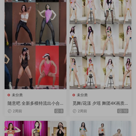
未分类
未分类
随意吧 全新多模特流出小合
觅舞/花漾 夕瑶 舞团4K画质
集 12V/1.75G
多角度流出版 3期 15V/9.85
2周前
8
2周前
10
G