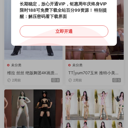
长期稳定，放心开通VIP，钜惠周年庆终身VIP
限时188可免费下载全站百分99资源！
特别提
醒：解压密码看下载界面
立即开通
未分类
未分类
维拉 丝丝 绝版舞团4K画质流
TT|yum707玉米 推特小美女
出专版 18V/10G
世界杯主题-2-乖男孩会得到
2周前
8
2周前
5
奖励 1V