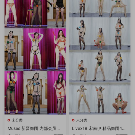
未分类
未分类
Muses 新晋舞团 内部会员流
Livex18 宋南伊 精品舞团4K
出版合集 第20260716期 6V/
画质独家破解专版 第2期 20