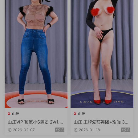
山庄
山庄
山庄VIP 顶流小S舞团 2V/1.7
山庄 王牌爱莎舞团+瑜伽 3V
3G/4K
2.44G
2026-02-07
8
2026-01-18
8