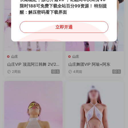
限时188可免费下载全站百分99资源！
特别提
醒：解压密码看下载界面
立即开通
山庄
山庄
山庄VIP 顶流阿江韩舞 2V/2.0
山庄舞团VIP 阿瑜+阿东
9G/4K
2周前
5
4周前
5