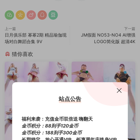
上一篇
下一篇
日月俱乐部 幂幂2期 精品瑜伽现
JM假面 NO53-NO4 AI增强
场对白舞蹈合集 9V
LOGO简化版 超清4K
猜你喜欢
站点公告
福利来袭：充值金币双倍送 嗨翻天
金币积分：88到手120金币
金币积分：188到手300金币
长期稳定，放心开通VIP，钜惠周年庆终身VIP