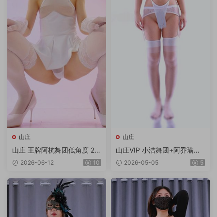
山庄
山庄
山庄 王牌阿杭舞团低角度 2V/
山庄VIP 小洁舞团+阿乔瑜伽
1.92G
合集 6V/6.99G/4K
2026-06-12
10
2026-05-05
5