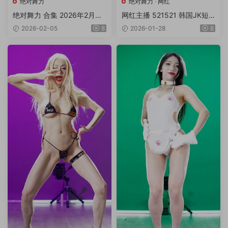
绝对舞力
绝对舞力
·
网红
绝对舞力 合集 2026年2月上
网红主播 521521 韩国JK短
旬P1/4V 4K3.97G
裙韩舞热舞 14V 2.79G
2026-02-05
8
2026-01-28
8