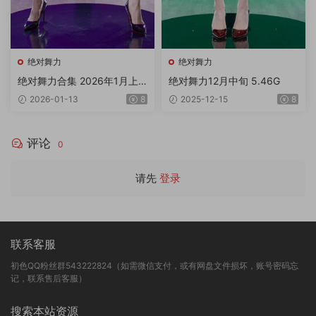
绝对舞力
绝对舞力
绝对舞力合集 2026年1月上
绝对舞力12月中旬 5.46G
旬P2/5V 4K 6.3G
2026-01-13
8
2025-12-15
8
评论
0
请先
登录
联系客服
初色QQ粉丝群543222824（如需微信支付，或有网盘文件损坏，账号密码忘
记，联系售后客服）
搜索本站资源