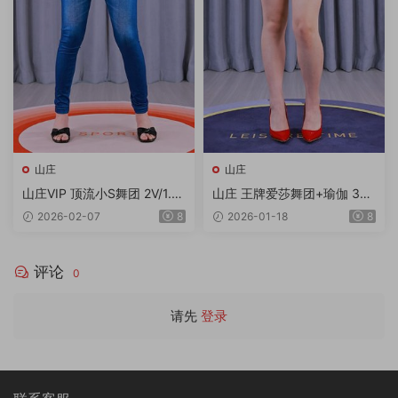
山庄
山庄
山庄VIP 顶流小S舞团 2V/1.7
山庄 王牌爱莎舞团+瑜伽 3V
3G/4K
2.44G
2026-02-07
8
2026-01-18
8
评论
0
请先
登录