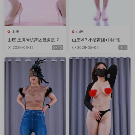
山庄
山庄
山庄 王牌阿杭舞团低角度 2V/
山庄VIP 小洁舞团+阿乔瑜伽
1.92G
合集 6V/6.99G/4K
2026-06-12
10
2026-05-05
5