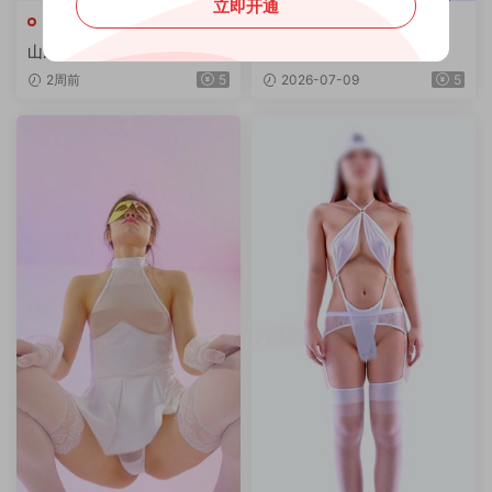
立即开通
山庄
山庄
山庄VIP 顶流阿江韩舞 2V/2.0
山庄舞团VIP 阿瑜+阿东
9G/4K
2周前
5
2026-07-09
5