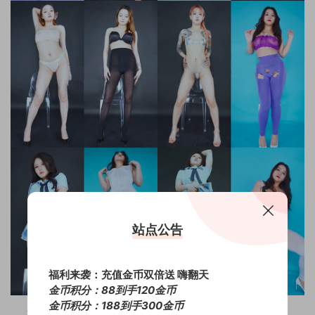
站点公告
福利来袭：充值金币双倍送 嗨翻天
金币积分：88到手120金币
金币积分：188到手300金币