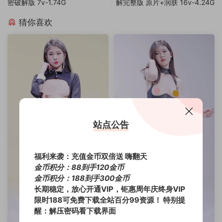
密破解版 7v-1.74G
解完整版 原片+润肤 16v-4.24G
猜你喜欢
站点公告
福利来袭：充值金币双倍送 嗨翻天
金币积分：88到手120金币
金币积分：188到手300金币
长期稳定，放心开通VIP，钜惠周年庆终身VIP
限时188可免费下载全站百分99资源！
特别提
醒：解压密码看下载界面