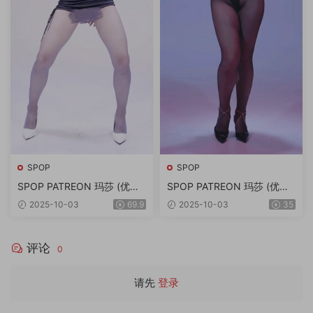
SPOP
SPOP
SPOP PATREON 玛莎 (优莉)
SPOP PATREON 玛莎 (优莉)
绝版舞团空前尺度双角度4K
绝版舞团双角度4K画质流出
2025-10-03
69.9
2025-10-03
35
画质流出版 14V/4.86G
版 第2期 10V/4.61G
评论
0
请先
登录