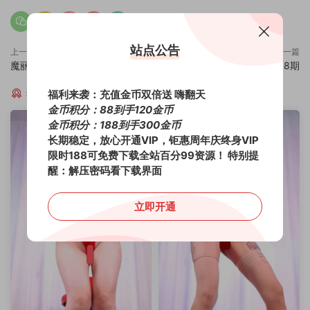
站点公告
上一篇
下一篇
魔丽舞社娜美10期
魔丽舞社冷月8期
猜你喜欢
福利来袭：充值金币双倍送 嗨翻天
金币积分：88到手120金币
金币积分：188到手300金币
长期稳定，放心开通VIP，钜惠周年庆终身VIP
限时188可免费下载全站百分99资源！
特别提
醒：解压密码看下载界面
立即开通