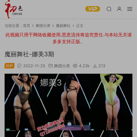
当前位置：
首页
舞团分类
魔丽舞社
正文
此视频只用于网络收藏使用.恶意流传将追究责任.与本站无关请
多多支持正版。
魔丽舞社-娜美3期
精粹
2022-11-25
舞团分类
4.23k
213