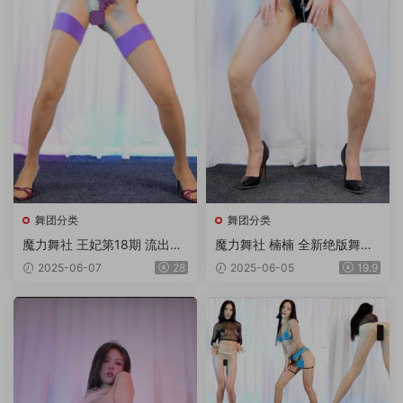
舞团分类
舞团分类
魔力舞社 王妃第18期 流出版
魔力舞社 楠楠 全新绝版舞团
18V
超清4K画质双角度专版 第11
2025-06-07
28
2025-06-05
19.9
期 12V/3.8G