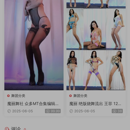
舞团分类
舞团分类
魔丽舞社 众多MT合集编辑版
魔丽 绝版烧舞流出 王菲 12期
2期 奶丝超大奶等等 一期顶五
11V4K
2025-06-05
99.99
2025-06-05
38
期 绝对超值 33v 11gb
评论
0