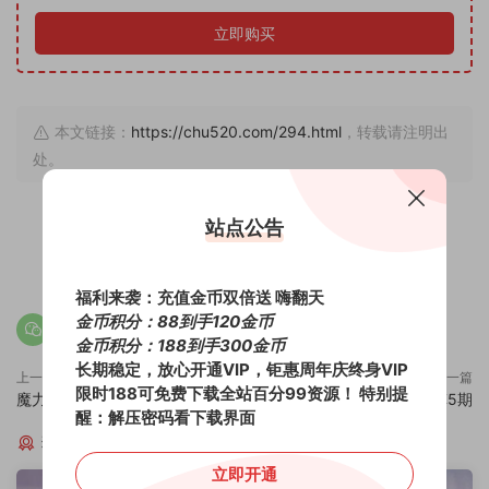
立即购买
本文链接：
https://chu520.com/294.html
，转载请注明出
处。
站点公告
4
0
福利来袭：充值金币双倍送 嗨翻天
金币积分：88到手120金币
金币积分：188到手300金币
长期稳定，放心开通VIP，钜惠周年庆终身VIP
上一篇
下一篇
限时188可免费下载全站百分99资源！
特别提
魔力佳艳6期
魔力蓝菲5期
醒：解压密码看下载界面
猜你喜欢
立即开通