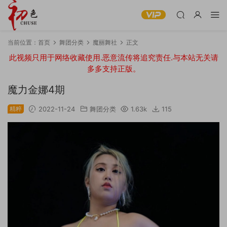
当前位置：
首页
舞团分类
魔丽舞社
正文
此视频只用于网络收藏使用.恶意流传将追究责任.与本站无关请
多多支持正版。
魔力金娜4期
精粹
2022-11-24
舞团分类
1.63k
115