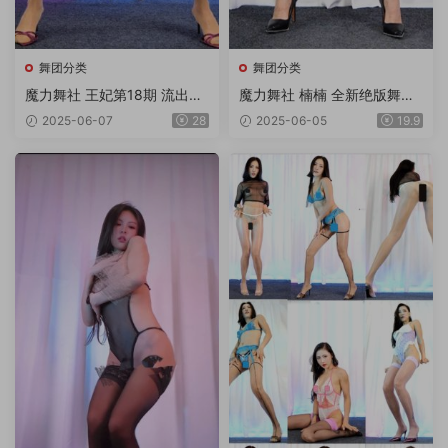
舞团分类
舞团分类
魔力舞社 王妃第18期 流出版
魔力舞社 楠楠 全新绝版舞团
18V
超清4K画质双角度专版 第11
2025-06-07
28
2025-06-05
19.9
期 12V/3.8G