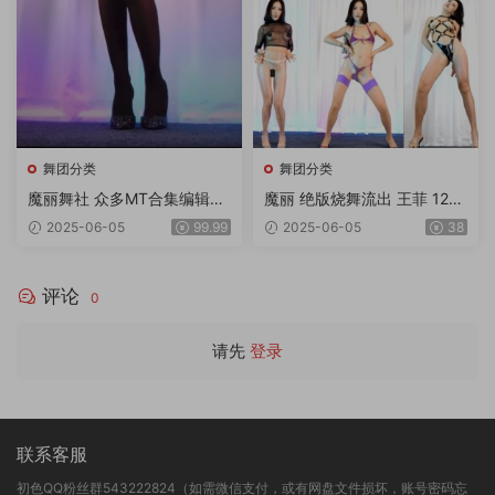
舞团分类
舞团分类
魔丽舞社 众多MT合集编辑版
魔丽 绝版烧舞流出 王菲 12期
2期 奶丝超大奶等等 一期顶五
11V4K
2025-06-05
99.99
2025-06-05
38
期 绝对超值 33v 11gb
评论
0
请先
登录
联系客服
初色QQ粉丝群543222824（如需微信支付，或有网盘文件损坏，账号密码忘