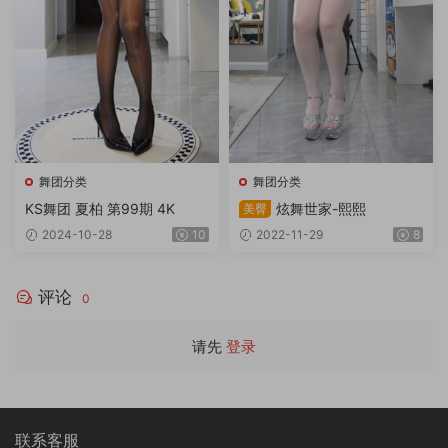
舞团分类
舞团分类
KS舞团 夏柏 第99期 4K
炫舞世家-熙熙
美臀
2024-10-28
10
2022-11-29
8
评论
0
请先
登录
联系客服