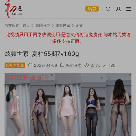
当前位置：
首页
舞团分类
炫舞世家
正文
此视频只用于网络收藏使用.恶意流传将追究责任.与本站无关请
多多支持正版。
炫舞世家-夏柏55期7v1.60g
丝袜大长腿
2023-04-06
舞团分类
3.17k
180