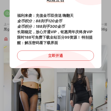
福利来袭：充值金币双倍送 嗨翻天
金币积分：88到手120金币
上一篇
下一篇
金币积分：188到手300金币
黑girl小碗12期28v5.14g
黑girl小碗14期30v5.86g
长期稳定，放心开通VIP，钜惠周年庆终身VIP
限时188可免费下载全站百分99资源！
特别提
猜你喜欢
醒：解压密码看下载界面
立即开通