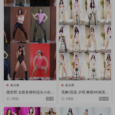
未分类
未分类
随意吧 全新多模特流出小合
觅舞/花漾 夕瑶 舞团4K画质
集 12V/1.75G
多角度流出版 3期 15V/9.85
2周前
8
2周前
10
G