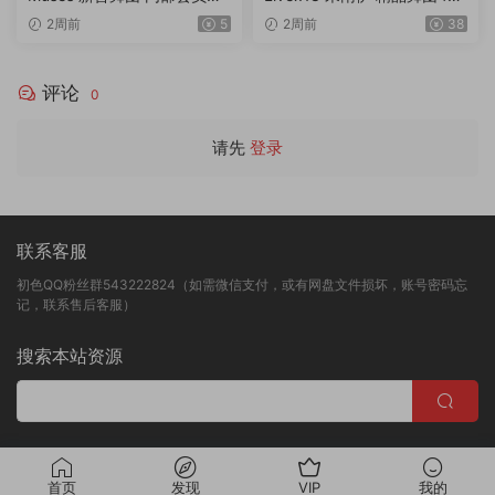
出版合集 第20260716期 6V/
画质独家破解专版 第2期 20
2周前
5
2周前
38
1.71G
V/12.3G/4K
评论
0
请先
登录
联系客服
初色QQ粉丝群543222824（如需微信支付，或有网盘文件损坏，账号密码忘
记，联系售后客服）
搜索本站资源
版权归初色映像所有
首页
发现
VIP
我的