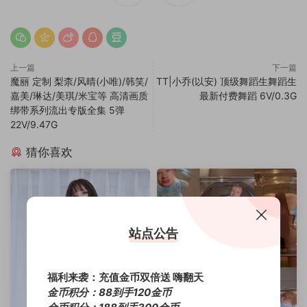
上一篇
下一篇
魔丽 定制 梨柰/风晴(小唯)/韩笑/
TT|小乔(以安) 顶级舞蹈生舞蹈生
嘉美/琳达/美琪/米宝等 高清画质
最新付费舞蹈 6V/0.3G
绑带系列流出专版全集 5弹
22V/9.47G
猜你喜欢
站点公告
福利来袭：充值金币双倍送 嗨翻天
金币积分：88到手120金币