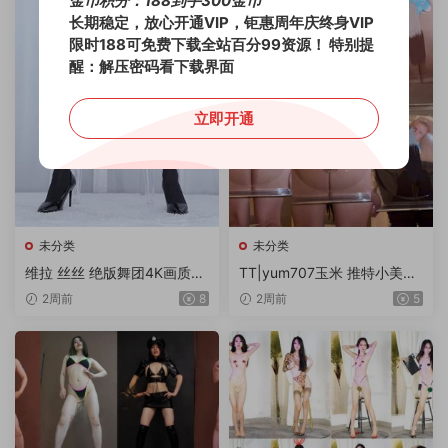
金币积分：188到手300金币
长期稳定，放心开通VIP，钜惠周年庆终身VIP
限时188可免费下载全站百分99资源！
特别提
醒：解压密码看下载界面
立即开通
未分类
未分类
维拉 丝丝 绝版舞团4K画质流
TT|yum707玉米 推特小美女
出专版 18V/10G
世界杯主题-2-乖男孩会得到
2周前
8
2周前
5
奖励 1V