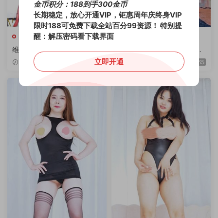
金币积分：188到手300金币
长期稳定，放心开通VIP，钜惠周年庆终身VIP
限时188可免费下载全站百分99资源！
特别提
醒：解压密码看下载界面
新维拉
新维拉
维拉 苏曼 绝版舞团超清画质
维拉ROCKMAN 咪咪 全新绝
流出版 1期 19V/6.58G
版舞团双角度流出版 19V/3.0
立即开通
2026-03-27
37.9
2025-09-25
65
8G