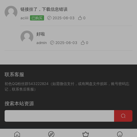
链接挂了，下载信息错误
aciiii
已购买
2025-06-03
0
好啦
admin
2025-06-03
0
联系客服
初色QQ粉丝群543222824（如需微信支付，或有网盘文件损坏，账号密码忘
记，联系售后客服）
搜索本站资源
版权归初色映像所有