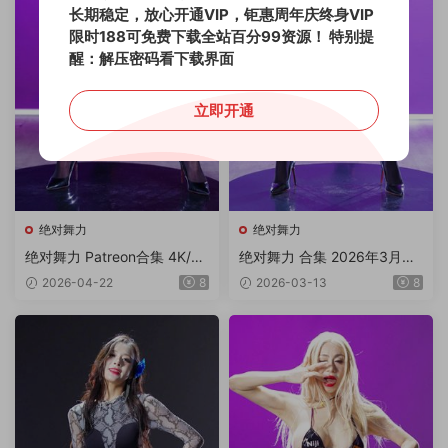
长期稳定，放心开通VIP，钜惠周年庆终身VIP
限时188可免费下载全站百分99资源！
特别提
醒：解压密码看下载界面
立即开通
绝对舞力
绝对舞力
绝对舞力 Patreon合集 4K/4.
绝对舞力 合集 2026年3月上
07G
旬P1/4V 4K/4.01G
2026-04-22
8
2026-03-13
8