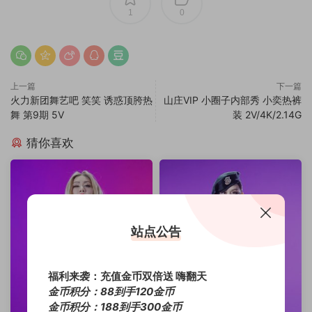
1
0
上一篇
下一篇
火力新团舞艺吧 笑笑 诱惑顶胯热
山庄VIP 小圈子内部秀 小奕热裤
舞 第9期 5V
装 2V/4K/2.14G
猜你喜欢
站点公告
福利来袭：充值金币双倍送 嗨翻天
金币积分：88到手120金币
金币积分：188到手300金币