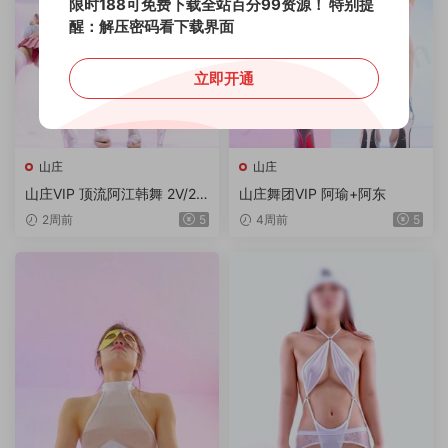
限时188可免费下载全站百分99资源！
特别提
醒：解压密码看下载界面
立即开通
山庄
山庄
山庄VIP 顶流阿江韩舞 2V/2.0
山庄舞团VIP 阿瑜+阿东
9G/4K
2周前
5
4周前
5