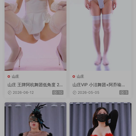
山庄
山庄
山庄 王牌阿杭舞团低角度 2V/
山庄VIP 小洁舞团+阿乔瑜伽
1.92G
合集 6V/6.99G/4K
2026-06-12
10
2026-05-05
5