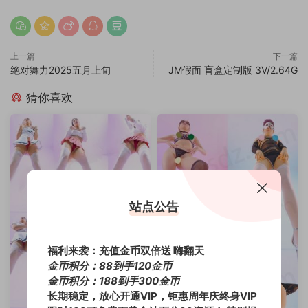
上一篇
下一篇
绝对舞力2025五月上旬
JM假面 盲盒定制版 3V/2.64G
猜你喜欢
站点公告
福利来袭：充值金币双倍送 嗨翻天
金币积分：88到手120金币
金币积分：188到手300金币
长期稳定，放心开通VIP，钜惠周年庆终身VIP