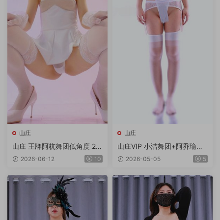
山庄
山庄
山庄 王牌阿杭舞团低角度 2V/
山庄VIP 小洁舞团+阿乔瑜伽
1.92G
合集 6V/6.99G/4K
2026-06-12
10
2026-05-05
5