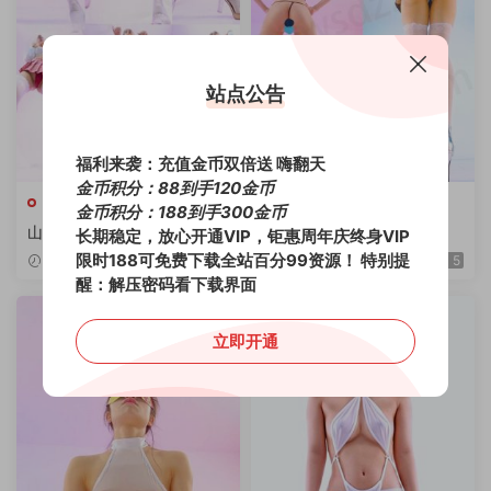
站点公告
福利来袭：充值金币双倍送 嗨翻天
金币积分：88到手120金币
山庄
山庄
金币积分：188到手300金币
山庄VIP 顶流阿江韩舞 2V/2.0
山庄舞团VIP 阿瑜+阿东
长期稳定，放心开通VIP，钜惠周年庆终身VIP
9G/4K
限时188可免费下载全站百分99资源！
特别提
2周前
5
4周前
5
醒：解压密码看下载界面
立即开通