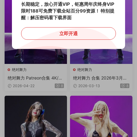
长期稳定，放心开通VIP，钜惠周年庆终身VIP
限时188可免费下载全站百分99资源！
特别提
醒：解压密码看下载界面
立即开通
绝对舞力
绝对舞力
绝对舞力 Patreon合集 4K/4.
绝对舞力 合集 2026年3月上
07G
旬P1/4V 4K/4.01G
2026-04-22
8
2026-03-13
8