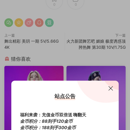
0
0
上一篇
下一篇
舞出精彩 美玥 一期 5V/5.66G
火力新团舞艺吧 媚娘 极度诱惑顶
4K
胯热舞 第30期 10V/1.75G
猜你喜欢
站点公告
福利来袭：充值金币双倍送 嗨翻天
金币积分：88到手120金币
金币积分：188到手300金币