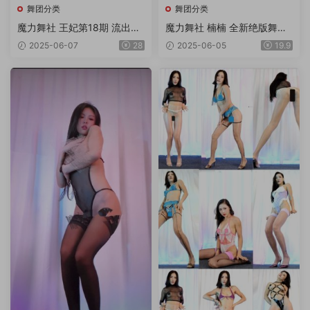
舞团分类
舞团分类
魔力舞社 王妃第18期 流出版
魔力舞社 楠楠 全新绝版舞团
18V
超清4K画质双角度专版 第11
2025-06-07
28
2025-06-05
19.9
期 12V/3.8G