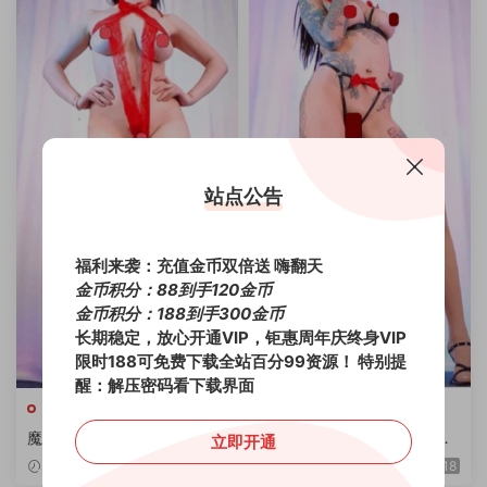
站点公告
福利来袭：充值金币双倍送 嗨翻天
金币积分：88到手120金币
金币积分：188到手300金币
长期稳定，放心开通VIP，钜惠周年庆终身VIP
限时188可免费下载全站百分99资源！
特别提
醒：解压密码看下载界面
舞团分类
舞团分类
魔力舞社 奶思第2期 4K流出
魔力舞社 苏利 定制专版流出
立即开通
版6V
3V4K
2025-06-13
38
2025-06-08
18