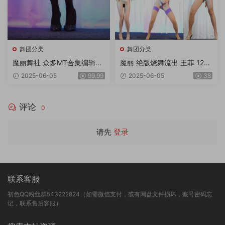
舞团分类
舞团分类
魔丽舞社 众多MT合集编辑版
魔丽 绝版烧舞流出 王菲 12期
2期 奶丝超大奶等等 一期顶五
11V4K
2025-06-05
99.99
2025-06-05
38
期 绝对超值 33v 11gb
评论
0
请先
登录
联系客服
初色QQ粉丝群543222824（如需微信支付，或有网盘文件损坏，账号密码忘
记，联系售后客服）