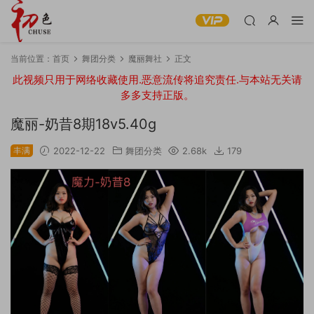
当前位置：
首页
舞团分类
魔丽舞社
正文
此视频只用于网络收藏使用.恶意流传将追究责任.与本站无关请
多多支持正版。
魔丽-奶昔8期18v5.40g
丰满
2022-12-22
舞团分类
2.68k
179