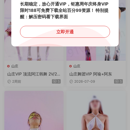
长期稳定，放心开通VIP，钜惠周年庆终身VIP
限时188可免费下载全站百分99资源！
特别提
醒：解压密码看下载界面
立即开通
山庄
山庄
山庄VIP 顶流阿江韩舞 2V/2.0
山庄舞团VIP 阿瑜+阿东
9G/4K
2周前
5
2026-07-09
5