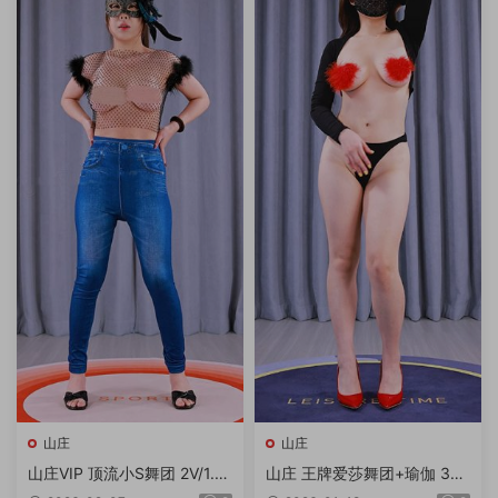
山庄
山庄
山庄VIP 顶流小S舞团 2V/1.7
山庄 王牌爱莎舞团+瑜伽 3V
3G/4K
2.44G