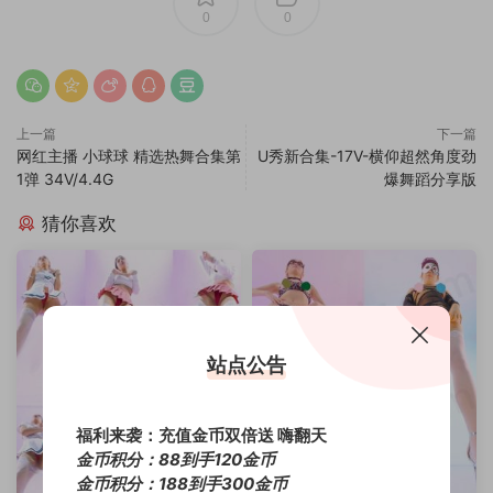
0
0
上一篇
下一篇
网红主播 小球球 精选热舞合集第
U秀新合集-17V-横仰超然角度劲
1弹 34V/4.4G
爆舞蹈分享版
猜你喜欢
站点公告
福利来袭：充值金币双倍送 嗨翻天
金币积分：88到手120金币
金币积分：188到手300金币