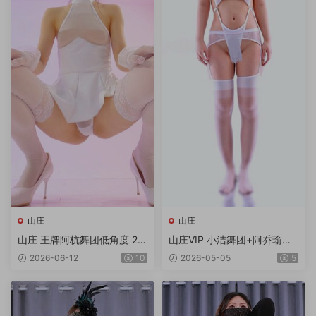
山庄
山庄
山庄 王牌阿杭舞团低角度 2V/
山庄VIP 小洁舞团+阿乔瑜伽
1.92G
合集 6V/6.99G/4K
2026-06-12
10
2026-05-05
5